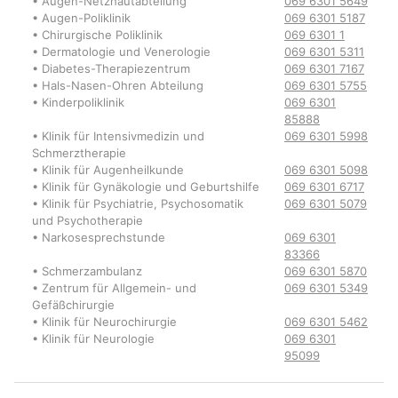
• Augen-Netzhautabteilung
069 6301 5649
• Augen-Poliklinik
069 6301 5187
• Chirurgische Poliklinik
069 6301 1
• Dermatologie und Venerologie
069 6301 5311
• Diabetes-Therapiezentrum
069 6301 7167
• Hals-Nasen-Ohren Abteilung
069 6301 5755
• Kinderpoliklinik
069 6301
85888
• Klinik für Intensivmedizin und
069 6301 5998
Schmerztherapie
• Klinik für Augenheilkunde
069 6301 5098
• Klinik für Gynäkologie und Geburtshilfe
069 6301 6717
• Klinik für Psychiatrie, Psychosomatik
069 6301 5079
und Psychotherapie
• Narkosesprechstunde
069 6301
83366
• Schmerzambulanz
069 6301 5870
• Zentrum für Allgemein- und
069 6301 5349
Gefäßchirurgie
• Klinik für Neurochirurgie
069 6301 5462
• Klinik für Neurologie
069 6301
95099