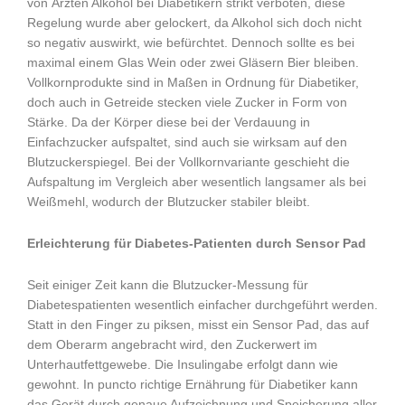
von Ärzten Alkohol bei Diabetikern strikt verboten, diese
Regelung wurde aber gelockert, da Alkohol sich doch nicht
so negativ auswirkt, wie befürchtet. Dennoch sollte es bei
maximal einem Glas Wein oder zwei Gläsern Bier bleiben.
Vollkornprodukte sind in Maßen in Ordnung für Diabetiker,
doch auch in Getreide stecken viele Zucker in Form von
Stärke. Da der Körper diese bei der Verdauung in
Einfachzucker aufspaltet, sind auch sie wirksam auf den
Blutzuckerspiegel. Bei der Vollkornvariante geschieht die
Aufspaltung im Vergleich aber wesentlich langsamer als bei
Weißmehl, wodurch der Blutzucker stabiler bleibt.
Erleichterung für Diabetes-Patienten durch Sensor Pad
Seit einiger Zeit kann die Blutzucker-Messung für
Diabetespatienten wesentlich einfacher durchgeführt werden.
Statt in den Finger zu piksen, misst ein Sensor Pad, das auf
dem Oberarm angebracht wird, den Zuckerwert im
Unterhautfettgewebe. Die Insulingabe erfolgt dann wie
gewohnt. In puncto richtige Ernährung für Diabetiker kann
das Gerät durch genaue Aufzeichnung und Speicherung aller